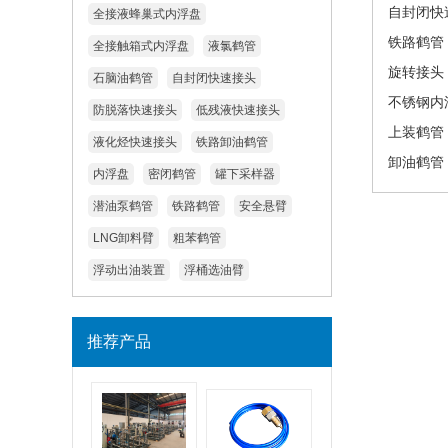
自封闭快
全接液蜂巢式内浮盘
铁路鹤管
全接触箱式内浮盘
液氯鹤管
旋转接头
石脑油鹤管
自封闭快速接头
不锈钢内
防脱落快速接头
低残液快速接头
上装鹤管
液化烃快速接头
铁路卸油鹤管
卸油鹤管
内浮盘
密闭鹤管
罐下采样器
潜油泵鹤管
铁路鹤管
安全悬臂
LNG卸料臂
粗苯鹤管
浮动出油装置
浮桶选油臂
推荐产品