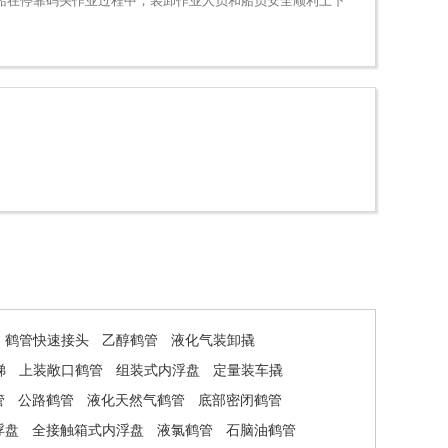
船在停靠码头作业过程中，装卸作业人员和船员安全顺利上下
鹤管快速接头
乙醇鹤管
液化气装卸撬
梯
上装敞口鹤管
组装式内浮盘
定量装车撬
管
公路鹤管
液化天然气鹤管
底部密闭鹤管
浮盘
全接触箱式内浮盘
液氯鹤管
石脑油鹤管