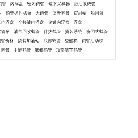
鹤管
内浮盘
密闭鹤管
罐下采样器
潜油泵鹤管
钩
鹤管操作栈台
大鹤管
沥青鹤管
密封帽
船用臂
式内浮盘
全接液内浮盘
储罐内浮盘
浮盘
软管吊
油气回收鹤管
伴热鹤管
撬装系统
密闭式鹤管
鹤管价格
撬装加油站
底部鹤管
登船梯
鹤管活动梯
向鹤管
甲醇鹤管
液氨鹤管
顶部装车鹤管