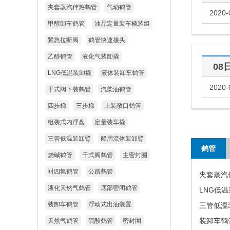
夹套蒸汽伴热鹤管
气动鹤管
2020-
甲醇卸车鹤管
油品定量装车橇装组
紧急拉断阀
鹤管快速接头
乙醇鹤管
液化气装卸撬
08
LNG低温装卸撬
液体装卸车鹤管
2020-
干式阀下装鹤管
汽柴油鹤管
四步梯
三步梯
上装敞口鹤管
组装式内浮盘
定量装车撬
三管低温装卸臂
船用流体装卸臂
鹤管
烧碱鹤管
干式阀鹤管
主密封圈
衬四氟鹤管
公路鹤管
夹套蒸汽
液化天然气鹤管
底部密闭鹤管
LNG低
装卸车鹤管
浮动式出油装置
三管低温
装卸车鹤
天然气鹤管
硫酸鹤管
密封圈