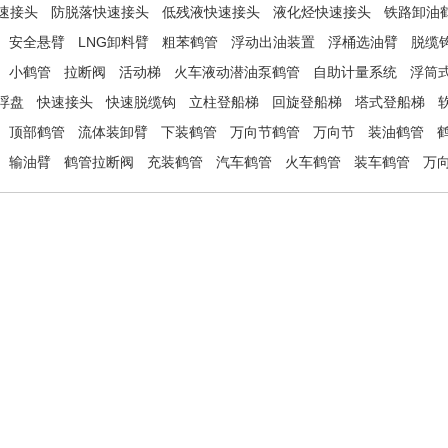
速接头
防脱落快速接头
低残液快速接头
液化烃快速接头
铁路卸油
安全悬臂
LNG卸料臂
粗苯鹤管
浮动出油装置
浮桶选油臂
脱缆
小鹤管
拉断阀
活动梯
火车液动潜油泵鹤管
自助计量系统
浮筒
浮盘
快速接头
快速脱缆钩
立柱登船梯
回旋登船梯
塔式登船梯
顶部鹤管
流体装卸臂
下装鹤管
万向节鹤管
万向节
装油鹤管
输油臂
鹤管拉断阀
充装鹤管
汽车鹤管
火车鹤管
装车鹤管
万