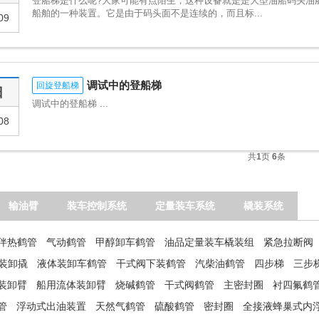
登船梯是什么呢?大家可能有点陌生，这种设备就是是大型油船码头油
船舶的一种装置。它是由于码头面不是连续的，而且标...
09
调试中的登船梯
回旋登船梯
日
调试中的登船梯 ...
08
共
1
页
6
条
输油臂
装车控制系统
定量装车系统
橇装系统
伴热鹤管
气动鹤管
甲醇卸车鹤管
油品定量装车橇装组
紧急拉断阀
温装卸撬
液体装卸车鹤管
干式阀下装鹤管
汽柴油鹤管
四步梯
三步
装卸臂
船用流体装卸臂
烧碱鹤管
干式阀鹤管
主密封圈
衬四氟鹤
管
浮动式出油装置
天然气鹤管
硫酸鹤管
密封圈
全接液蜂巢式内