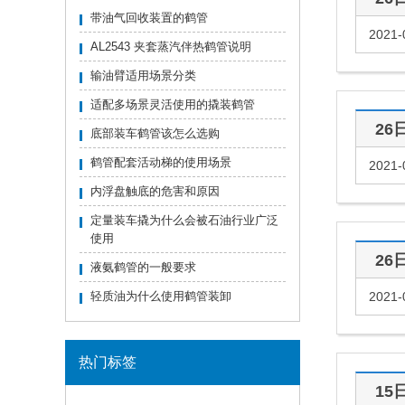
带油气回收装置的鹤管
2021-
AL2543 夹套蒸汽伴热鹤管说明
输油臂适用场景分类
适配多场景灵活使用的撬装鹤管
26
底部装车鹤管该怎么选购
鹤管配套活动梯的使用场景
2021-
内浮盘触底的危害和原因
定量装车撬为什么会被石油行业广泛
使用
26
液氨鹤管的一般要求
轻质油为什么使用鹤管装卸
2021-
热门标签
15