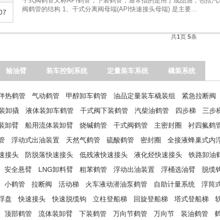
干式阀鹤管又称API鹤管，下装鹤管，通常指的是用于成品油，包括汽油
阀鹤管的结构 1、干式分离阀母端(API快速接头母端) 是主要...
07
共
1
页
5
条
输油臂
装车控制系统
定量装车系统
橇装系统
伴热鹤管
气动鹤管
甲醇卸车鹤管
油品定量装车橇装组
紧急拉断阀
温装卸撬
液体装卸车鹤管
干式阀下装鹤管
汽柴油鹤管
四步梯
三步
装卸臂
船用流体装卸臂
烧碱鹤管
干式阀鹤管
主密封圈
衬四氟鹤
管
浮动式出油装置
天然气鹤管
硫酸鹤管
密封圈
全接液蜂巢式内
速接头
防脱落快速接头
低残液快速接头
液化烃快速接头
铁路卸油
安全悬臂
LNG卸料臂
粗苯鹤管
浮动出油装置
浮桶选油臂
脱缆
小鹤管
拉断阀
活动梯
火车液动潜油泵鹤管
自助计量系统
浮筒
浮盘
快速接头
快速脱缆钩
立柱登船梯
回旋登船梯
塔式登船梯
顶部鹤管
流体装卸臂
下装鹤管
万向节鹤管
万向节
装油鹤管