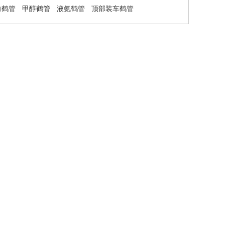
向鹤管
甲醇鹤管
液氨鹤管
顶部装车鹤管