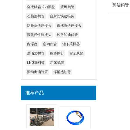
卸油鹤管
全接触箱式内浮盘
液氯鹤管
石脑油鹤管
自封闭快速接头
防脱落快速接头
低残液快速接头
液化烃快速接头
铁路卸油鹤管
内浮盘
密闭鹤管
罐下采样器
潜油泵鹤管
铁路鹤管
安全悬臂
LNG卸料臂
粗苯鹤管
浮动出油装置
浮桶选油臂
推荐产品