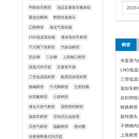
甲醇卸车鹤管
油品定量装车橇装组
2020-
紧急拉断阀
鹤管快速接头
乙醇鹤管
液化气装卸撬
LNG低温装卸撬
液体装卸车鹤管
鹤管
干式阀下装鹤管
汽柴油鹤管
四步梯
三步梯
上装敞口鹤管
夹套蒸汽
组装式内浮盘
定量装车撬
LNG低
三管低温装卸臂
船用流体装卸臂
三管低温
烧碱鹤管
干式阀鹤管
主密封圈
装卸车鹤
衬四氟鹤管
公路鹤管
自封闭快
液化天然气鹤管
底部密闭鹤管
铁路鹤管
旋转接头
装卸车鹤管
浮动式出油装置
不锈钢内
天然气鹤管
硫酸鹤管
密封圈
上装鹤管
全接液蜂巢式内浮盘