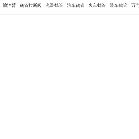
输油臂
鹤管拉断阀
充装鹤管
汽车鹤管
火车鹤管
装车鹤管
万