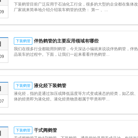
下装鹤管目前广泛应用于石油化工行业，很多的大型的企业都在集体
厂家就来简单地介绍介绍装车鹤管的优势： 第一 、...
09
伴热鹤管的主要应用领域有哪些
下装鹤管
日
我们在很多行业都能用到鹤管，今天深达小编就来说说伴热鹤管，伴
品装车的过程中。下面，让我们一起来看看伴热鹤管...
09
液化烃下装鹤管
下装鹤管
日
液化烃，指的是通过加压或降低温度等方式变成液态的烃类，如乙烷
体的烃类即为液化烃。液化烃类物质都属于甲类和甲...
07
干式阀鹤管
下装鹤管
日