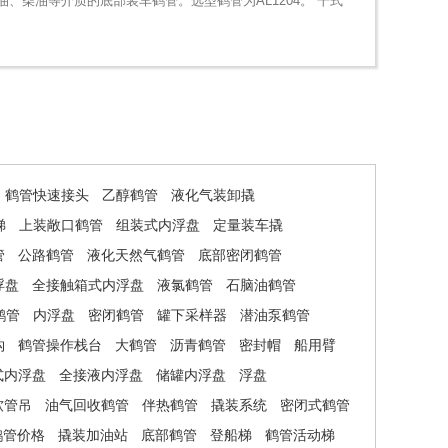
、柴油等介质的底部装车鹤管。选型鹤管为AL1204。 干式
鹤管快速接头
乙醇鹤管
液化气装卸撬
梯
上装敞口鹤管
组装式内浮盘
定量装车撬
管
公路鹤管
液化天然气鹤管
底部密闭鹤管
浮盘
全接触箱式内浮盘
液氯鹤管
石脑油鹤管
鹤管
内浮盘
密闭鹤管
罐下采样器
潜油泵鹤管
钩
鹤管操作栈台
大鹤管
沥青鹤管
密封帽
船用臂
式内浮盘
全接液内浮盘
储罐内浮盘
浮盘
软管吊
油气回收鹤管
伴热鹤管
撬装系统
密闭式鹤管
鹤管价格
撬装加油站
底部鹤管
登船梯
鹤管活动梯