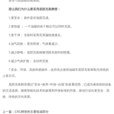
全车气动连锁控制系统。
那么我们为什么要采用底部充装鹤管：
1.更安全： 操作是在地面完成。
2.更快捷 ： 一个油罐的各个舱位可以同时充装。
3.更干净： 充装时采用无泄漏快接接头。
4.油气回收： 更加简便，气体量减少。
5.减少静电： 底部充装能够消除充装时的喷溅。
6.减少气体扩散： 全封闭充装
7.安全、环保、高效和易操作，这些优点使得油罐车底部充装将取代传统的
上装方式。
底部充装鹤管通过“安全+效率+环保+合规”的多重优势，已成为液体装卸设备
的主流选择。随着智能化技术的渗透和环保标准的升级，推动行业向更安全、高
效、绿色的方向发展。
上一篇：
LNG鹤管的主要组成部分