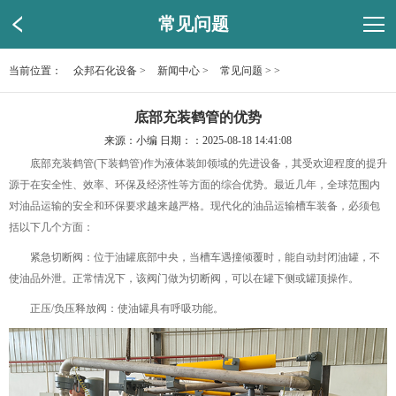
常见问题
当前位置：
众邦石化设备
>
新闻中心
>
常见问题
> >
底部充装鹤管的优势
来源：小编 日期：：2025-08-18 14:41:08
底部充装鹤管(下装鹤管)作为液体装卸领域的先进设备，其受欢迎程度的提升
源于在安全性、效率、环保及经济性等方面的综合优势。最近几年，全球范围内
对油品运输的安全和环保要求越来越严格。现代化的油品运输槽车装备，必须包
括以下几个方面：
紧急切断阀：位于油罐底部中央，当槽车遇撞倾覆时，能自动封闭油罐，不
使油品外泄。正常情况下，该阀门做为切断阀，可以在罐下侧或罐顶操作。
正压/负压释放阀：使油罐具有呼吸功能。