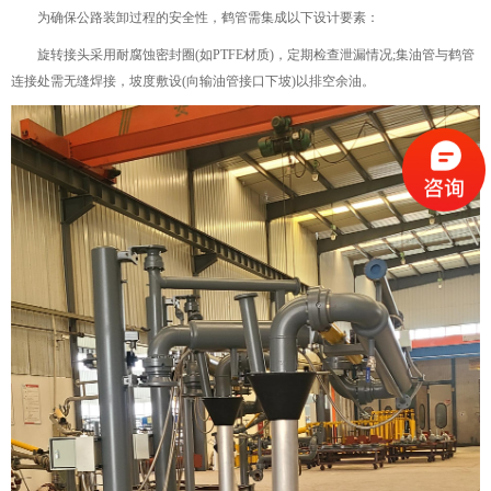
为确保公路装卸过程的安全性，鹤管需集成以下设计要素：
旋转接头采用耐腐蚀密封圈(如PTFE材质)，定期检查泄漏情况;集油管与鹤管
连接处需无缝焊接，坡度敷设(向输油管接口下坡)以排空余油。