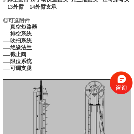
13
外臂
14
外臂支承
◎可选附件
真空短路器
——
排空系统
——
吹扫系统
——
绝缘法兰
——
截止阀
——
限位系统
——
可调支腿
——