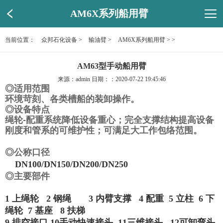
AM6X系列船用臂
当前位置：
众邦石化设备
>
输油臂
>
AM6X系列船用臂
> >
AM63型手动船用臂
来源：admin 日期：：2020-07-22 19:45:46
◎适用范围
环境苛刻、各类槽船的装卸操作。
◎设备特点
绳轮-配重系统降低设备重心；完全支撑结构提高设备
刚度和管系的可维护性；可满足大工作包络范围。
◎
公称口径
DN100/DN150/DN200/DN250
◎
主要部件
1
上绳轮
2
钢绳
3
内臂支撑
4
配重
5
立柱
6
下
绳轮
7
基座
8
扶梯
9
排空接口
10
手动快速接头
11
三维接头
12
可卸弯头