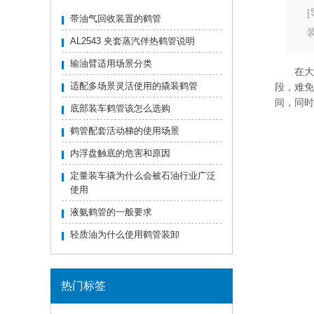
[
带油气回收装置的鹤管
AL2543 夹套蒸汽伴热鹤管说明
输油臂适用场景分类
在大鹤
适配多场景灵活使用的撬装鹤管
段，难免
间，同时
底部装车鹤管该怎么选购
鹤管配套活动梯的使用场景
内浮盘触底的危害和原因
定量装车撬为什么会被石油行业广泛
使用
液氨鹤管的一般要求
轻质油为什么使用鹤管装卸
热门标签