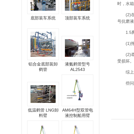
时，水箱
(2)在
底部装车系统
顶部装车系统
号抗磨液
1.5
(1)拖
(2)牵
受损坏。
铝合金底部装卸
液氨鹤管型号
鹤管
AL2543
综上所
些问题
低温鹤管 LNG卸
AM64H型双管电
料臂
液控制船用臂