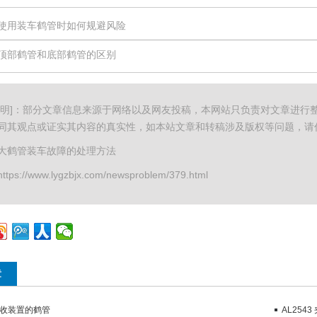
使用装车鹤管时如何规避风险
顶部鹤管和底部鹤管的区别
声明]：部分文章信息来源于网络以及网友投稿，本网站只负责对文章进行
同其观点或证实其内容的真实性，如本站文章和转稿涉及版权等问题，请
大鹤管装车故障的处理方法
ps://www.lygzbjx.com/newsproblem/379.html
章
收装置的鹤管
AL254