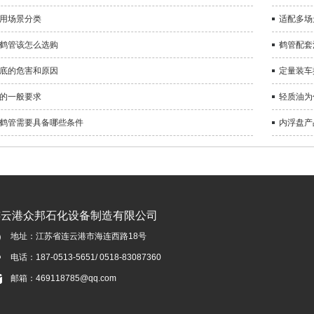
用场景分类
适配多场
鹤管该怎么选购
鹤管配套
底的危害和原因
定量装车
的一般要求
轻质油为
鹤管需要具备哪些条件
内浮盘产
连云港众邦石化设备制造有限公司
地址：江苏省连云港市海连西路18号
电话：187-0513-5651/ 0518-83087360
邮箱：469118785@qq.com