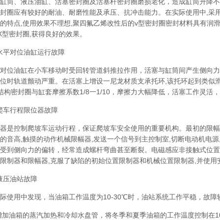
筒、液压油缸、活塞密封圈及活塞杆密封圈磨损老化，造成缸筒升降不
封圈应有较好的耐油、耐磨性能及承压、抗冲击能力。在实际使用中,采用
的特点,使用效果不理想,聚四氟乙烯改性后的v型密封圈密封材料具有润滑,
X型密封圈,获得良好的效果。
水平对位油缸运行故障
位油缸在小车移动时受回转管道斜推拉作用，活塞与缸筒间产生侧向力
位时轨道颤动严重。在活塞上增设一尼龙材质支承托环,该托环起到类似滑动轴承
8，结构密封圈与缸套摩擦系数1/8一1/10，摩擦力大幅降低，活塞工作灵
爬车行程限位器故障
是控制爬坡车运动行程，保证爬坡车安全使用的重要机构。最初的限幅器
的音高,触摸的动作机械限幅器,发送一个信号到主控制室,切断电动机电
受到侧向力的偏转，经常造成螺杆弯曲甚至断裂。电磁感应非接触式位置
限制器和限幅器,克服了缺陷的初始位置限制器和机械位置限制器,并使用
液压油站故障
用中发现，当油箱工作温度为10-30℃时，油站系统工作平稳，故障
加油箱的蒸汽加热和冷却水盘管，将冬季和夏季油箱的工作温度控制在10