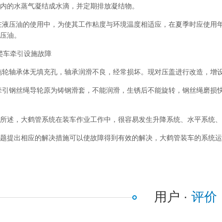
内的水蒸气凝结成水滴，并定期排放凝结物。
液压油的使用中，为使其工作粘度与环境温度相适应，在夏季时应使用年
压油。
爬车牵引设施故障
轮轴承体无填充孔，轴承润滑不良，经常损坏。现对压盖进行改造，增设
引钢丝绳导轮原为铸钢滑套，不能润滑，生锈后不能旋转，钢丝绳磨损快
述，大鹤管系统在装车作业工作中，很容易发生升降系统、水平系统、
提出相应的解决措施可以使故障得到有效的解决，大鹤管装车的系统运行
用户 ·
评价