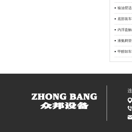
输油臂适
底部装车
内浮盘触
液氨鹤管
甲醇卸车