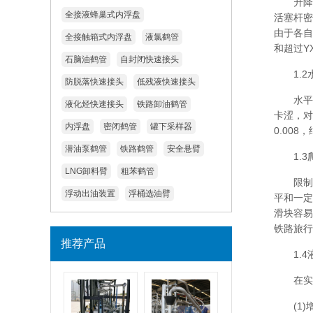
升降缸
全接液蜂巢式内浮盘
活塞杆密
由于各自
全接触箱式内浮盘
液氯鹤管
和超过Y
石脑油鹤管
自封闭快速接头
1.2
防脱落快速接头
低残液快速接头
水平对
液化烃快速接头
铁路卸油鹤管
卡涩，对
内浮盘
密闭鹤管
罐下采样器
0.00
潜油泵鹤管
铁路鹤管
安全悬臂
1.3
LNG卸料臂
粗苯鹤管
限制器
浮动出油装置
浮桶选油臂
平和一定
滑块容易
铁路旅行
推荐产品
1.4
在实际使
(1)增