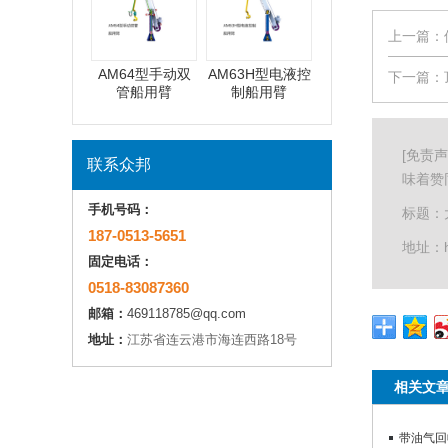
上一篇：
AM64型手动双
AM63H型电液控
下一篇：
管船用臂
制船用臂
[免责
联系众邦
味着赞
手机号码：
标题：
187-0513-5651
地址：htt
固定电话：
0518-83087360
邮箱：
469118785@qq.com
地址：
江苏省连云港市海连西路18号
相关文
带油气回