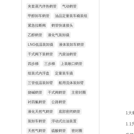
夹套蒸汽伴热鹤管
气动鹤管
甲醇卸车鹤管
油品定量装车橇装组
紧急拉断阀
鹤管快速接头
乙醇鹤管
液化气装卸撬
LNG低温装卸撬
液体装卸车鹤管
干式阀下装鹤管
汽柴油鹤管
四步梯
三步梯
上装敞口鹤管
组装式内浮盘
定量装车撬
三管低温装卸臂
船用流体装卸臂
烧碱鹤管
干式阀鹤管
主密封圈
衬四氟鹤管
公路鹤管
液化天然气鹤管
底部密闭鹤管
1大鹤
装卸车鹤管
浮动式出油装置
1.1
天然气鹤管
硫酸鹤管
密封圈