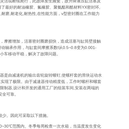
灵活或断续爬行，此故障发生频繁，故升降液压缸活塞及
了最好的耐油橡胶、氟橡胶、聚氨酯和酷材料YX密封环,
耐磨,耐老化,耐热性,在性能方面，v型密封圈在工作能力
，摩擦增加，活塞密封圈磨损快，造成活塞与缸筒壁接触
作用，与缸套间摩擦系数f从0.5~0.8变为0.001-
活，小车移动平稳，解决了故障问题。
是由减速机的输出齿轮旋转螺钉,使螺杆套的滑块运动水
源,实现了极限。由于减速器传动精度低，工作时螺杆和螺套
限制器,设计和开发的通用工厂的组装车间,安装在两端的
安全可靠。
较少。因此可采取以下措施。
~30℃范围内。冬季每周检查一次水箱，当温度发生变化